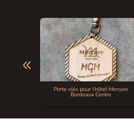
hitecture
Porte-clés pour l’hôtel Mercure
iment
Bordeaux Centre