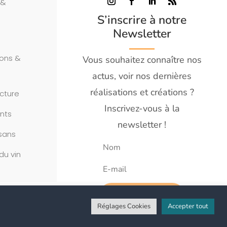
 &
S’inscrire à notre
Newsletter
tions &
Vous souhaitez connaître nos
actus, voir nos dernières
réalisations et créations ?
ecture
Inscrivez-vous à la
nts
newsletter !
sans
du vin
S'abonner
Réglages Cookies
Accepter tout
Copyright ©2026 | Tous droits réservés