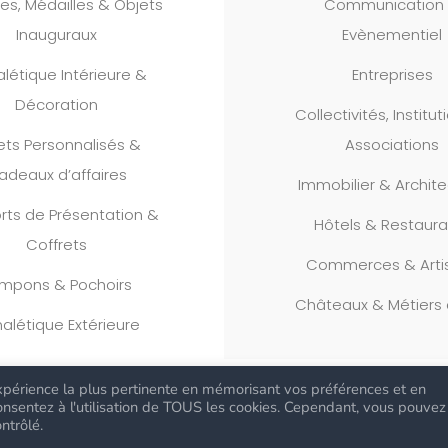
es, Médailles & Objets
Communication
Inauguraux
Evènementiel
alétique Intérieure &
Entreprises
Décoration
Collectivités, Institu
ets Personnalisés &
Associations
adeaux d’affaires
Immobilier & Archit
rts de Présentation &
Hôtels & Restaura
Coffrets
Commerces & Arti
mpons & Pochoirs
Châteaux & Métiers 
nalétique Extérieure
'expérience la plus pertinente en mémorisant vos préférences et en
 consentez à l'utilisation de TOUS les cookies. Cependant, vous pouvez
ntrôlé.