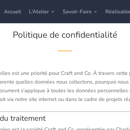
Accueil
L’Atelier
Savoir-Faire
Réalisatio
Politique de confidentialité
es est une priorité pour Craft and Co. À travers cette p
arente quelles données nous collectons, pourquoi nous 
 document s’applique à toutes les données personnelles
t via notre site internet ou dans le cadre de projets réa
 du traitement
ées est la société Craft and Co, représentée par Charl